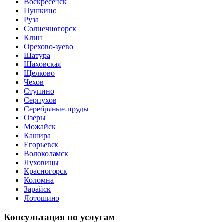
Воскресенск
Пушкино
Руза
Солнечногорск
Клин
Орехово-зуево
Шатура
Шаховская
Щелково
Чехов
Ступино
Серпухов
Серебряные-пруды
Озеры
Можайск
Кашира
Егорьевск
Волоколамск
Луховицы
Красногорск
Коломна
Зарайск
Лотошино
Консультация по услугам